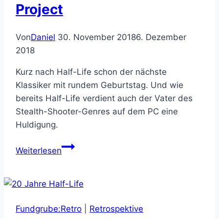
Project
Von
Daniel
30. November 2018
6. Dezember
2018
Kurz nach Half-Life schon der nächste
Klassiker mit rundem Geburtstag. Und wie
bereits Half-Life verdient auch der Vater des
Stealth-Shooter-Genres auf dem PC eine
Huldigung.
20
Weiterlesen
Jahre
Thief:
The
Dark
Fundgrube:Retro
|
Retrospektive
Project