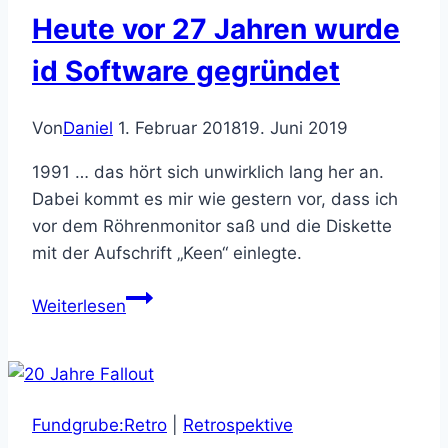
Heute vor 27 Jahren wurde
id Software gegründet
Von
Daniel
1. Februar 2018
19. Juni 2019
1991 … das hört sich unwirklich lang her an.
Dabei kommt es mir wie gestern vor, dass ich
vor dem Röhrenmonitor saß und die Diskette
mit der Aufschrift „Keen“ einlegte.
Heute
Weiterlesen
vor
27
Jahren
wurde
Fundgrube:Retro
|
Retrospektive
id