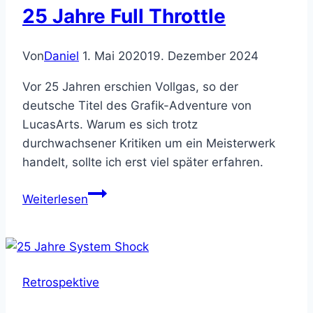
25 Jahre Full Throttle
der
Retrospektive
Von
Daniel
1. Mai 2020
19. Dezember 2024
Vor 25 Jahren erschien Vollgas, so der
deutsche Titel des Grafik-Adventure von
LucasArts. Warum es sich trotz
durchwachsener Kritiken um ein Meisterwerk
handelt, sollte ich erst viel später erfahren.
25
Weiterlesen
Jahre
Full
Throttle
Retrospektive