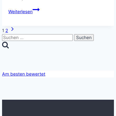
Fußballmanager
Weiterlesen
in
der
Nächste
Seitennavigation
Retrospektive
1
2
Seite
Suchen
nach:
Am besten bewertet