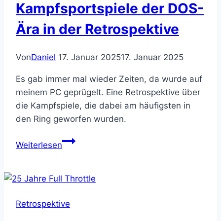
Kampfsportspiele der DOS-
Ära in der Retrospektive
Von
Daniel
17. Januar 2025
17. Januar 2025
Es gab immer mal wieder Zeiten, da wurde auf
meinem PC geprügelt. Eine Retrospektive über
die Kampfspiele, die dabei am häufigsten in
den Ring geworfen wurden.
Erinnerungen
Weiterlesen
–
Kampfsportspiele
der
DOS-
Retrospektive
Ära
in