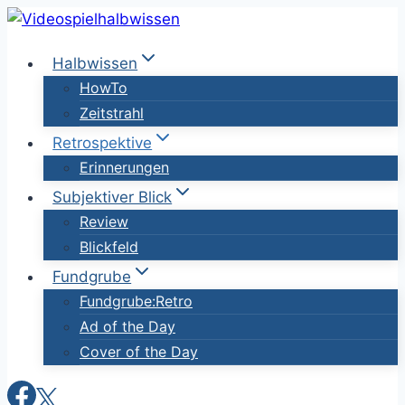
Zum
Inhalt
Halbwissen
springen
HowTo
Zeitstrahl
Retrospektive
Erinnerungen
Subjektiver Blick
Review
Blickfeld
Fundgrube
Fundgrube:Retro
Ad of the Day
Cover of the Day