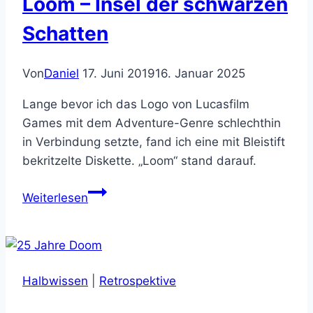
Loom – Insel der schwarzen
Schatten
Von
Daniel
17. Juni 2019
16. Januar 2025
Lange bevor ich das Logo von Lucasfilm
Games mit dem Adventure-Genre schlechthin
in Verbindung setzte, fand ich eine mit Bleistift
bekritzelte Diskette. „Loom“ stand darauf.
Loom
Weiterlesen
–
Insel
der
schwarzen
Halbwissen
|
Retrospektive
Schatten