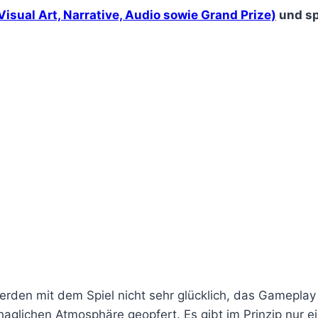
(Visual Art, Narrative, Audio sowie Grand Prize)
und sp
rden mit dem Spiel nicht sehr glücklich, das Gameplay w
aglichen Atmosphäre geopfert. Es gibt im Prinzip nur ei