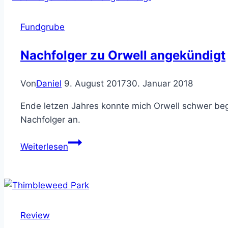
Access)
Fundgrube
Nachfolger zu Orwell angekündigt
Von
Daniel
9. August 2017
30. Januar 2018
Ende letzen Jahres konnte mich Orwell schwer beg
Nachfolger an.
Nachfolger
Weiterlesen
zu
Orwell
angekündigt
Review