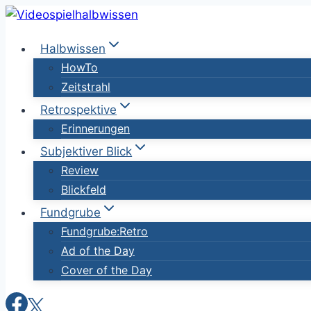
Zum
Inhalt
Halbwissen
springen
HowTo
Zeitstrahl
Retrospektive
Erinnerungen
Subjektiver Blick
Review
Blickfeld
Fundgrube
Fundgrube:Retro
Ad of the Day
Cover of the Day