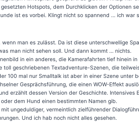
h gesetzten Hotspots, dem Durchklicken der Optionen s
nde ist es vorbei. Klingt nicht so spannend … ich war 
tet, wenn man es zulässt. Da ist diese unterschwellige S
 was man nicht sehen soll. Und dann kommt … nichts.
enbild in ein anderes, die Kamerafahrten tief hinein in
e toll geschriebenen Textadventure-Szenen, die teilweis
der 100 mal nur Smalltalk ist aber in einer Szene unter
echselner Gesprächsführung, die einen WOW-Effekt ausl
und erzählt dessen Version der Geschichte. Intensives E
t oder dem Hund einen bestimmten Namen gib.
al mit ungeduldiger, vermeintlich zielführender Dialogf
ahrungen. Und ich hab noch nicht alles gesehen.