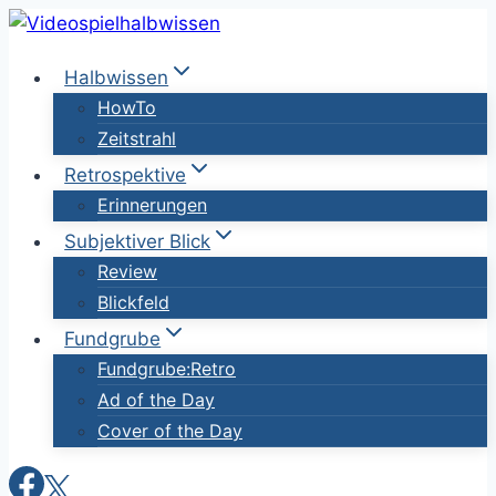
Zum
Inhalt
Halbwissen
springen
HowTo
Zeitstrahl
Retrospektive
Erinnerungen
Subjektiver Blick
Review
Blickfeld
Fundgrube
Fundgrube:Retro
Ad of the Day
Cover of the Day