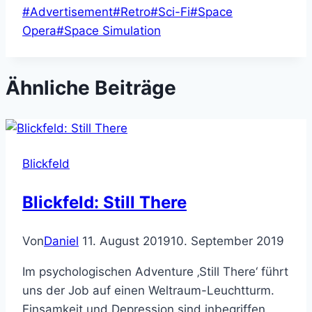
Schlagworte:
#
Advertisement
#
Retro
#
Sci-Fi
#
Space
Opera
#
Space Simulation
Ähnliche Beiträge
Blickfeld
Blickfeld: Still There
Von
Daniel
11. August 2019
10. September 2019
Im psychologischen Adventure ‚Still There‘ führt
uns der Job auf einen Weltraum-Leuchtturm.
Einsamkeit und Depression sind inbegriffen.