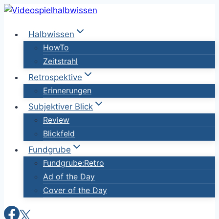
Zum
Inhalt
Halbwissen
springen
HowTo
Zeitstrahl
Retrospektive
Erinnerungen
Subjektiver Blick
Review
Blickfeld
Fundgrube
Fundgrube:Retro
Ad of the Day
Cover of the Day