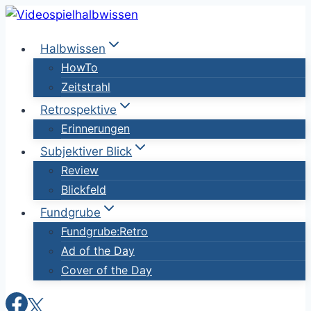
Zum
Inhalt
Halbwissen
springen
HowTo
Zeitstrahl
Retrospektive
Erinnerungen
Subjektiver Blick
Review
Blickfeld
Fundgrube
Fundgrube:Retro
Ad of the Day
Cover of the Day