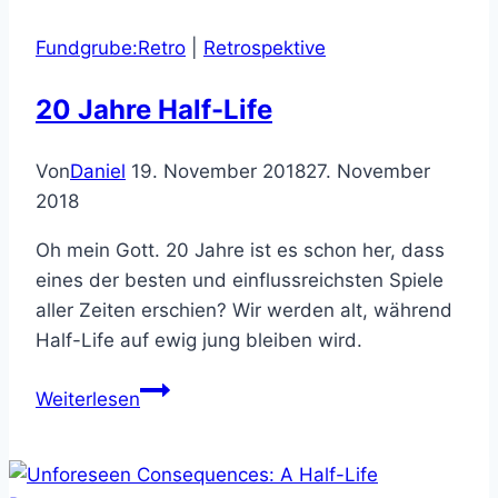
and-
Fundgrube:Retro
|
Retrospektive
Click
Adventure
20 Jahre Half-Life
Games
–
Von
Daniel
19. November 2018
27. November
Bildband
2018
über
das
Oh mein Gott. 20 Jahre ist es schon her, dass
Adventure-
eines der besten und einflussreichsten Spiele
Genre
aller Zeiten erschien? Wir werden alt, während
erscheint
Half-Life auf ewig jung bleiben wird.
im
August
20
Weiterlesen
2018
Jahre
Half-
Life