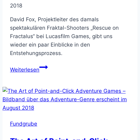
2018
David Fox, Projektleiter des damals
spektakulären Fraktal-Shooters „Rescue on
Fractalus“ bei Lucasfilm Games, gibt uns
wieder ein paar Einblicke in den
Entstehungsprozess.
Rescue
Weiterlesen
on
Fractalus
–
Fundstücke
und
Concept
Fundgrube
Art
von