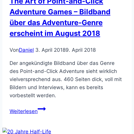
The Art of Point-and-Click
1984
Adventure Games – Bildband
über das Adventure-Genre
erscheint im August 2018
Von
Daniel
3. April 2018
9. April 2018
Der angekündigte Bildband über das Genre
des Point-and-Click Adventure sieht wirklich
vielversprechend aus. 460 Seiten dick, voll mit
Bildern und Interviews, kann es bereits
vorbestellt werden.
The
Weiterlesen
Art
of
Point-