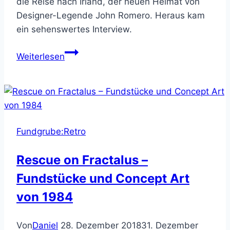
die Reise nach Irland, der neuen Heimat von
Designer-Legende John Romero. Heraus kam
ein sehenswertes Interview.
Noclip
Weiterlesen
Interview-
Dokumentation:
John
Romero’s
Irish
Fundgrube:Retro
Adventure
Rescue on Fractalus –
Fundstücke und Concept Art
von 1984
Von
Daniel
28. Dezember 2018
31. Dezember