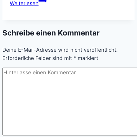
Heute
Weiterlesen
vor
23
Jahren
Schreibe einen Kommentar
wurde
Rise
Deine E-Mail-Adresse wird nicht veröffentlicht.
of
Erforderliche Felder sind mit
the
*
markiert
Triad
veröffentlicht