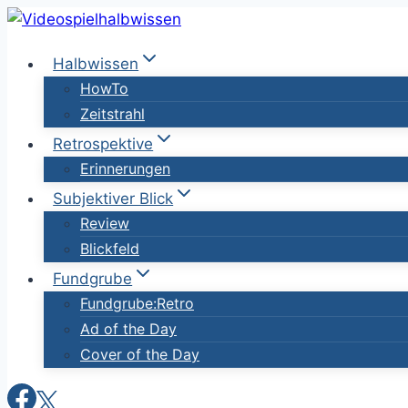
Zum
Inhalt
Halbwissen
springen
HowTo
Zeitstrahl
Retrospektive
Erinnerungen
Subjektiver Blick
Review
Blickfeld
Fundgrube
Fundgrube:Retro
Ad of the Day
Cover of the Day