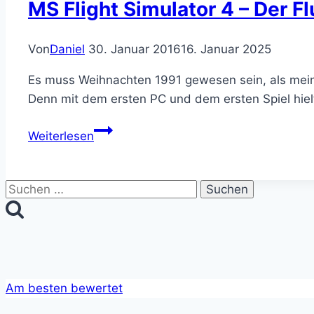
MS Flight Simulator 4 – Der F
Von
Daniel
30. Januar 2016
16. Januar 2025
Es muss Weihnachten 1991 gewesen sein, als mein 
Denn mit dem ersten PC und dem ersten Spiel hie
MS
Weiterlesen
Flight
Simulator
4
Suchen
–
nach:
Der
Flug
über
den
Am besten bewertet
Tellerrand