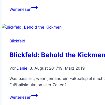
Blickfeld:
Weiterlesen
Do
Not
Feed
the
Monkeys
Blickfeld
Blickfeld: Behold the Kickme
Von
Daniel
3. August 2017
19. März 2019
Was passiert, wenn jemand ein Fußballspiel macht
Fußballsimulation aller Zeiten?
Blickfeld:
Weiterlesen
Behold