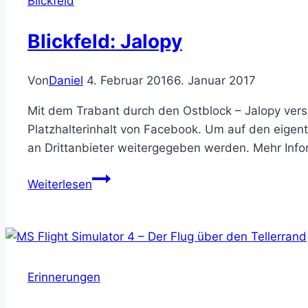
Blickfeld
Simulator
4.0
Blickfeld: Jalopy
Von
Daniel
4. Februar 2016
6. Januar 2017
Mit dem Trabant durch den Ostblock – Jalopy vers
Platzhalterinhalt von Facebook. Um auf den eigentl
an Drittanbieter weitergegeben werden. Mehr Infor
Blickfeld:
Weiterlesen
Jalopy
Erinnerungen