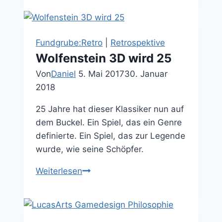
Pirate
–
Online
Fundgrube:Retro
|
Retrospektive
Code
Wolfenstein 3D wird 25
Wheels
Von
Daniel
5. Mai 2017
30. Januar
2018
25 Jahre hat dieser Klassiker nun auf
dem Buckel. Ein Spiel, das ein Genre
definierte. Ein Spiel, das zur Legende
wurde, wie seine Schöpfer.
Wolfenstein
Weiterlesen
3D
wird
25