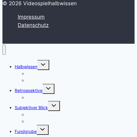
© 2026 Videospielhalbwissen
Impressum
Datenschutz
Untermenü
Halbwissen
umschalten
HowTo
Zeitstrahl
Untermenü
Retrospektive
umschalten
Erinnerungen
Untermenü
Subjektiver Blick
umschalten
Review
Blickfeld
Untermenü
Fundgrube
umschalten