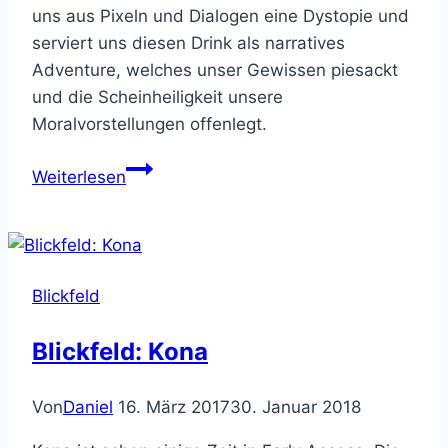
uns aus Pixeln und Dialogen eine Dystopie und
serviert uns diesen Drink als narratives
Adventure, welches unser Gewissen piesackt
und die Scheinheiligkeit unsere
Moralvorstellungen offenlegt.
Red
Weiterlesen
Strings
Club
–
Die
Blickfeld
Moral
am
Blickfeld: Kona
Boden
des
Von
Daniel
16. März 2017
30. Januar 2018
Glases