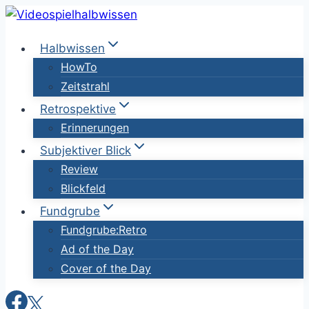
Zum
Inhalt
Halbwissen
springen
HowTo
Zeitstrahl
Retrospektive
Erinnerungen
Subjektiver Blick
Review
Blickfeld
Fundgrube
Fundgrube:Retro
Ad of the Day
Cover of the Day