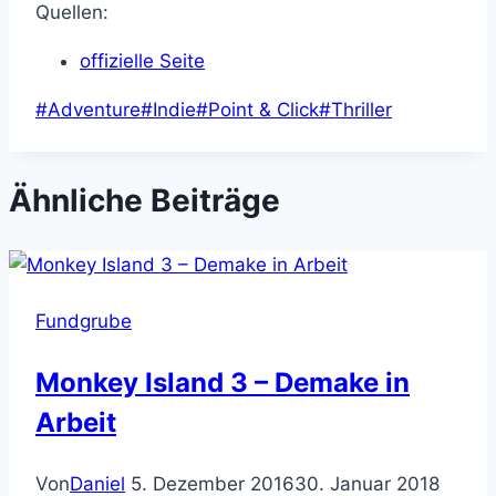
Quellen:
offizielle Seite
Schlagworte:
#
Adventure
#
Indie
#
Point & Click
#
Thriller
Ähnliche Beiträge
Fundgrube
Monkey Island 3 – Demake in
Arbeit
Von
Daniel
5. Dezember 2016
30. Januar 2018