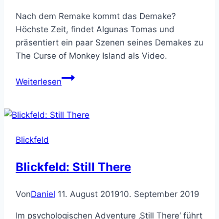
Nach dem Remake kommt das Demake?
Höchste Zeit, findet Algunas Tomas und
präsentiert ein paar Szenen seines Demakes zu
The Curse of Monkey Island als Video.
Monkey
Weiterlesen
Island
3
–
Demake
Blickfeld
in
Arbeit
Blickfeld: Still There
Von
Daniel
11. August 2019
10. September 2019
Im psychologischen Adventure ‚Still There‘ führt