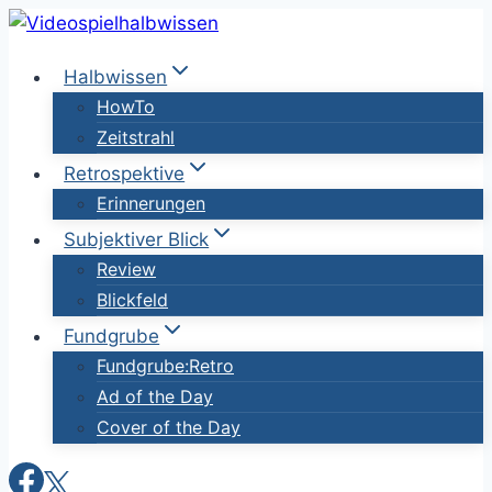
Zum
Inhalt
Halbwissen
springen
HowTo
Zeitstrahl
Retrospektive
Erinnerungen
Subjektiver Blick
Review
Blickfeld
Fundgrube
Fundgrube:Retro
Ad of the Day
Cover of the Day