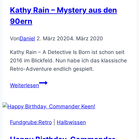
archivieren
Kathy Rain – Mystery aus den
Videospiel-
90ern
Material
der
Publisher
Von
Daniel
2. März 2020
4. März 2020
Kathy Rain – A Detective Is Born ist schon seit
2016 im Blickfeld. Nun habe ich das klassische
Retro-Adventure endlich gespielt.
Kathy
Weiterlesen
Rain
–
Mystery
aus
Fundgrube:Retro
|
Halbwissen
den
90ern