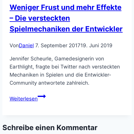
Weniger Frust und mehr Effekte
– Die versteckten
Spielmechaniken der Entwickler
Von
Daniel
7. September 2017
19. Juni 2019
Jennifer Scheurle, Gamedesignerin von
Earthlight, fragte bei Twitter nach versteckten
Mechaniken in Spielen und die Entwickler-
Community antwortete zahlreich.
Weniger
Weiterlesen
Frust
und
mehr
Schreibe einen Kommentar
Effekte