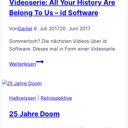
Videoserie: All Your History Are
Belong To Us – id Software
Von
Daniel
8. Juli 2017
20. Juni 2017
Sommerloch? Die nächsten Videos über id
Software. Dieses mal in Form einer Videoserie.
Videoserie:
Weiterlesen
All
Your
History
Are
Halbwissen
|
Retrospektive
Belong
To
25 Jahre Doom
Us
–