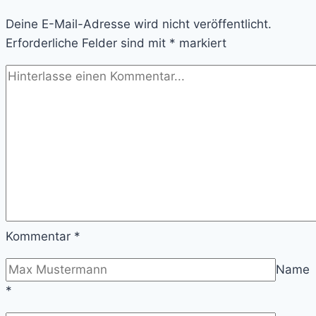
–
Deine E-Mail-Adresse wird nicht veröffentlicht.
Die
Erforderliche Felder sind mit
versteckten
*
markiert
Spielmechaniken
der
Entwickler
Kommentar
*
Name
*