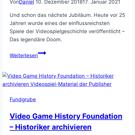
Von
Daniel
10. Dezember 2018
17. Januar 2021
id
Software
Und schon das nächste Jubiläum. Heute vor 25
Jahren wurde eines der einflussreichsten
Spiele der Videospielgeschichte veröffentlicht –
Das legendäre Doom.
25
Weiterlesen
Jahre
Doom
Fundgrube
Video Game History Foundation
– Historiker archivieren