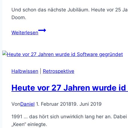
Und schon das nächste Jubiläum. Heute vor 25 Jahr
Doom.
25
Weiterlesen
Jahre
Doom
Halbwissen
|
Retrospektive
Heute vor 27 Jahren wurde id
Von
Daniel
1. Februar 2018
19. Juni 2019
1991 … das hört sich unwirklich lang her an. Dabe
„Keen“ einlegte.