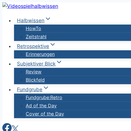
Zum
Inhalt
Halbwissen
springen
HowTo
Zeitstrahl
Retrospektive
Erinnerungen
Subjektiver Blick
Review
Blickfeld
Fundgrube
Fundgrube:Retro
Ad of the Day
Cover of the Day