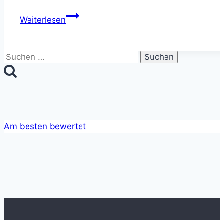
Heute
Weiterlesen
vor
27
Jahren
Suchen
wurde
nach:
id
Software
gegründet
Am besten bewertet