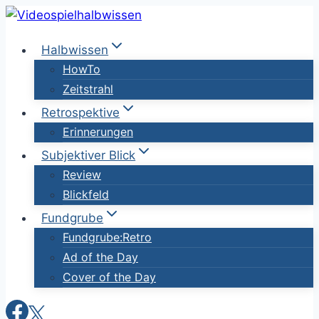
Zum
Inhalt
Halbwissen
springen
HowTo
Zeitstrahl
Retrospektive
Erinnerungen
Subjektiver Blick
Review
Blickfeld
Fundgrube
Fundgrube:Retro
Ad of the Day
Cover of the Day