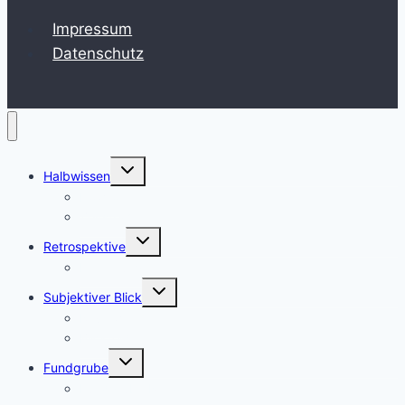
Impressum
Datenschutz
Untermenü
Halbwissen
umschalten
HowTo
Zeitstrahl
Untermenü
Retrospektive
umschalten
Erinnerungen
Untermenü
Subjektiver Blick
umschalten
Review
Blickfeld
Untermenü
Fundgrube
umschalten
Fundgrube:Retro