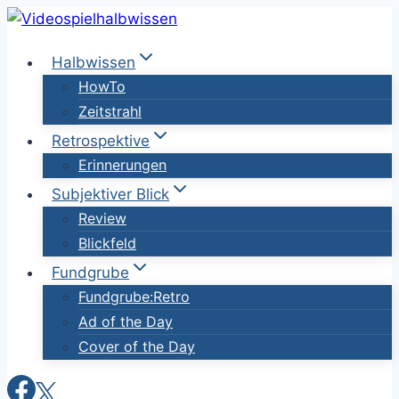
Zum
Inhalt
Halbwissen
springen
HowTo
Zeitstrahl
Retrospektive
Erinnerungen
Subjektiver Blick
Review
Blickfeld
Fundgrube
Fundgrube:Retro
Ad of the Day
Cover of the Day