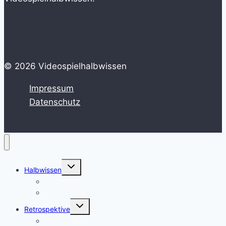
© 2026 Videospielhalbwissen
Impressum
Datenschutz
Untermenü
Halbwissen
umschalten
HowTo
Zeitstrahl
Untermenü
Retrospektive
umschalten
Erinnerungen