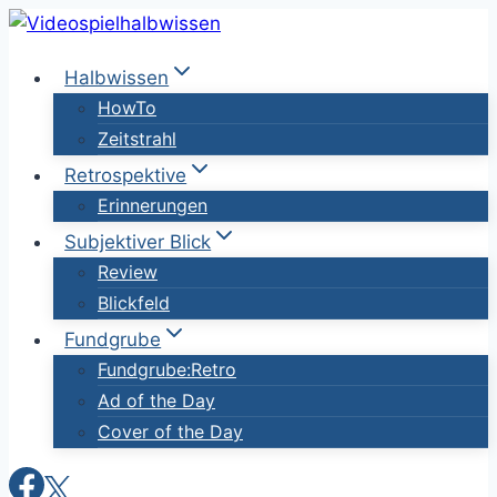
Zum
Inhalt
Halbwissen
springen
HowTo
Zeitstrahl
Retrospektive
Erinnerungen
Subjektiver Blick
Review
Blickfeld
Fundgrube
Fundgrube:Retro
Ad of the Day
Cover of the Day