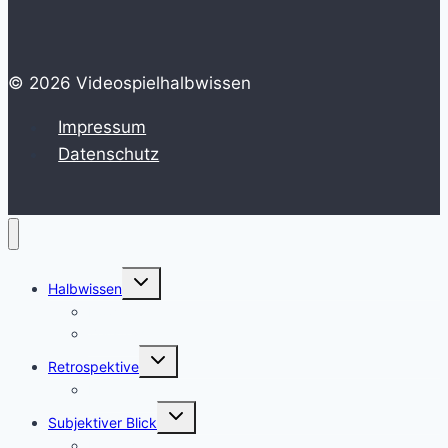
© 2026 Videospielhalbwissen
Impressum
Datenschutz
Untermenü
Halbwissen
umschalten
HowTo
Zeitstrahl
Untermenü
Retrospektive
umschalten
Erinnerungen
Untermenü
Subjektiver Blick
umschalten
Review