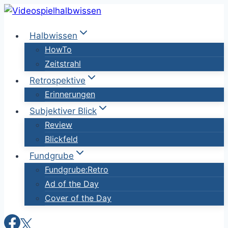
Zum
Inhalt
Halbwissen
springen
HowTo
Zeitstrahl
Retrospektive
Erinnerungen
Subjektiver Blick
Review
Blickfeld
Fundgrube
Fundgrube:Retro
Ad of the Day
Cover of the Day