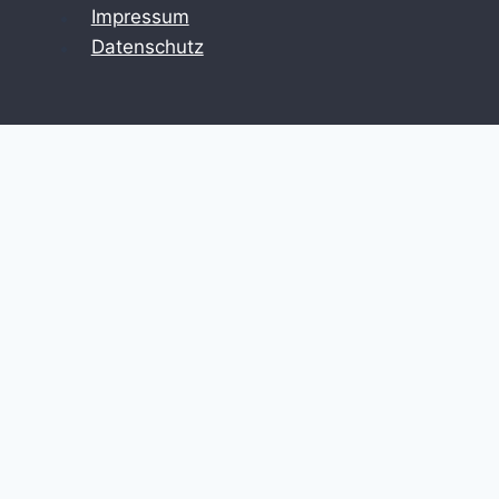
Impressum
Datenschutz
Untermenü
Halbwissen
umschalten
HowTo
Zeitstrahl
Untermenü
Retrospektive
umschalten
Erinnerungen
Untermenü
Subjektiver Blick
umschalten
Review
Blickfeld
Untermenü
Fundgrube
umschalten
Fundgrube:Retro