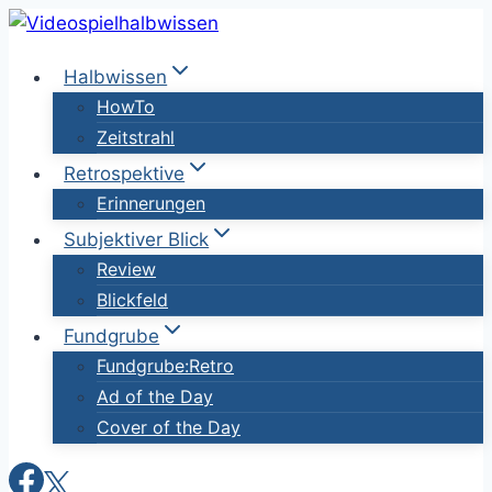
Zum
Inhalt
Halbwissen
springen
HowTo
Zeitstrahl
Retrospektive
Erinnerungen
Subjektiver Blick
Review
Blickfeld
Fundgrube
Fundgrube:Retro
Ad of the Day
Cover of the Day