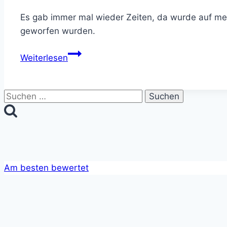
Es gab immer mal wieder Zeiten, da wurde auf mei
geworfen wurden.
Erinnerungen
Weiterlesen
–
Kampfsportspiele
der
Suchen
DOS-
nach:
Ära
in
der
Retrospektive
Am besten bewertet