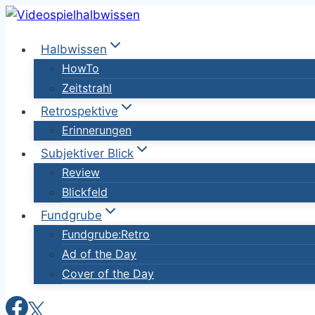
Zum
Inhalt
Halbwissen
springen
HowTo
Zeitstrahl
Retrospektive
Erinnerungen
Subjektiver Blick
Review
Blickfeld
Fundgrube
Fundgrube:Retro
Ad of the Day
Cover of the Day